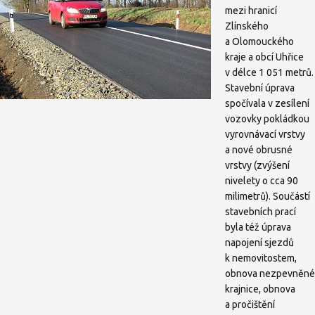
mezi hranicí
Zlínského
a Olomouckého
kraje a obcí Uhřice
v délce 1 051 metrů.
Stavební úprava
spočívala v zesílení
vozovky pokládkou
vyrovnávací vrstvy
a nové obrusné
vrstvy (zvýšení
nivelety o cca 90
milimetrů). Součástí
stavebních prací
byla též úprava
napojení sjezdů
k nemovitostem,
obnova nezpevněné
krajnice, obnova
a pročištění