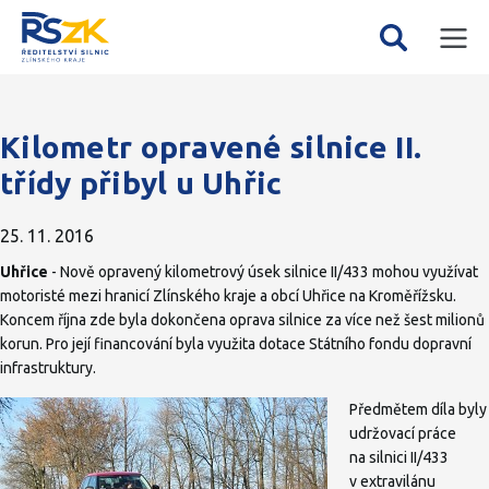
Mobil
Vyhledávání
menu
Kilometr opravené silnice II.
třídy přibyl u Uhřic
25. 11. 2016
Uhřice
- Nově opravený kilometrový úsek silnice II/433 mohou využívat
motoristé mezi hranicí Zlínského kraje a obcí Uhřice na Kroměřížsku.
Koncem října zde byla dokončena oprava silnice za více než šest milionů
korun. Pro její financování byla využita dotace Státního fondu dopravní
infrastruktury.
Předmětem díla byly
udržovací práce
na silnici II/433
v extravilánu