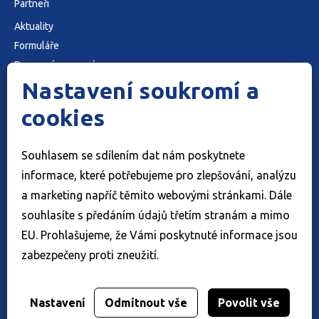
Partneři
Aktuality
Formuláře
Dopravní omezení
Nastavení soukromí a
O nás
Kontakty
cookies
Cookies
Ochrana osobních údajů
Souhlasem se sdílením dat nám poskytnete
Adresa: K Majáku 5001 , 760 01 Zlín
informace, které potřebujeme pro zlepšování, analýzu
E-mail: podatelna@rszk.cz
a marketing napříč těmito webovými stránkami. Dále
ID datové schránky: jjfsbqc
souhlasíte s předáním údajů třetím stranám a mimo
EU. Prohlašujeme, že Vámi poskytnuté informace jsou
zabezpečeny proti zneužití.
© 2022 Ředitelství silnic Zlínského kraje, příspěvková
organizace
Nastavení
Odmítnout vše
Povolit vše
Web přivedlo k životu