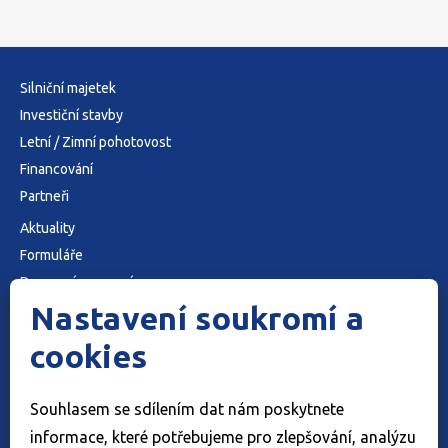
Silniční majetek
Investiční stavby
Letní / Zimní pohotovost
Financování
Partneři
Aktuality
Formuláře
Dopravní omezení
Nastavení soukromí a
O nás
Kontakty
cookies
Cookies
Ochrana osobních údajů
Souhlasem se sdílením dat nám poskytnete
Adresa: K Majáku 5001 , 760 01 Zlín
informace, které potřebujeme pro zlepšování, analýzu