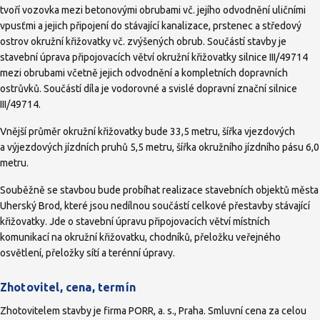
tvoří vozovka mezi betonovými obrubami vč. jejího odvodnění uličními
vpusťmi a jejich připojení do stávající kanalizace, prstenec a středový
ostrov okružní křižovatky vč. zvýšených obrub. Součástí stavby je
stavební úprava připojovacích větví okružní křižovatky silnice III/49714
mezi obrubami včetně jejich odvodnění a kompletních dopravních
ostrůvků. Součástí díla je vodorovné a svislé dopravní znační silnice
III/49714.
Vnější průměr okružní křižovatky bude 33,5 metru, šířka vjezdových
a výjezdových jízdních pruhů 5,5 metru, šířka okružního jízdního pásu 6,0
metru.
Souběžně se stavbou bude probíhat realizace stavebních objektů města
Uherský Brod, které jsou nedílnou součástí celkové přestavby stávající
křižovatky. Jde o stavební úpravu připojovacích větví místních
komunikací na okružní křižovatku, chodníků, přeložku veřejného
osvětlení, přeložky sítí a terénní úpravy.
Zhotovitel, cena, termín
Zhotovitelem stavby je firma PORR, a. s., Praha. Smluvní cena za celou