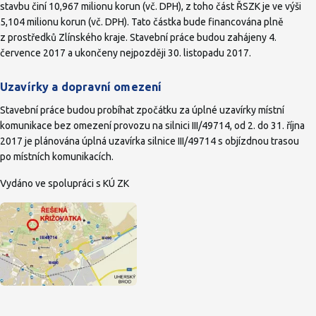
stavbu činí 10,967 milionu korun (vč. DPH), z toho část ŘSZK je ve výši
5,104 milionu korun (vč. DPH). Tato částka bude financována plně
z prostředků Zlínského kraje. Stavební práce budou zahájeny 4.
července 2017 a ukončeny nejpozději 30. listopadu 2017.
Uzavírky a dopravní omezení
Stavební práce budou probíhat zpočátku za úplné uzavírky místní
komunikace bez omezení provozu na silnici III/49714, od 2. do 31. října
2017 je plánována úplná uzavírka silnice III/49714 s objízdnou trasou
po místních komunikacích.
Vydáno ve spolupráci s KÚ ZK