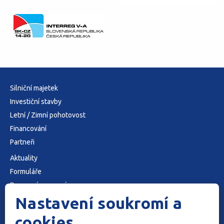
Silniční majetek
Investiční stavby
Letní / Zimní pohotovost
Financování
Partneři
Aktuality
Formuláře
Dopravní omezení
Nastavení soukromí a
O nás
Kontakty
cookies