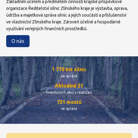
Základním účelem a předmětem činnosti krajské příspěvkové
organizace Ředitelství silnic Zlínského kraje je výstavba, oprava,
údržba a majetková správa silnic a jejích součástí a příslušenství
ve vlastnictví Zlínského kraje. Zároveň účelné a hospodárné
využívání veřejných finančních prostředků.
O nás
1 770 km silnic
ve správě
Aktuálně 21
investičních akcí v realizaci
731 mostů
ve správě