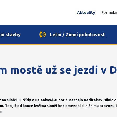
Aktuality
Formulá
ční stavby
Letní / Zimní pohotovost
 mostě už se jezdí v D
a silnici III. třídy v Halenkově-Dinotici nechalo Ředitelství silnic 
 Ten již od konce května slouží bez omezení silničnímu provozu.
n.