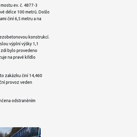
 mostu ev. č. 4877-3
kové délce 100 metrů. Došlo
ami činí 6,5 metru a na
elezobetonovou konstrukcí.
lou výplní výšky 1,1
r zdi bylo provedeno
je na pravé křídlo
uto zakázku činí 14,460
iční provoz veden
končena odstraněním