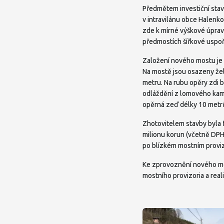
Předmětem investiční stave
v intravilánu obce Halenko
zde k mírné výškové úpravě
předmostích šířkové uspoř
Založení nového mostu je 
Na mostě jsou osazeny žel
metru. Na rubu opěry zdi b
odláždění z lomového kam
opěrná zeď délky 10 metr
Zhotovitelem stavby byla f
milionu korun (včetně DPH
po blízkém mostním proviz
Ke zprovoznění nového mos
mostního provizoria a real