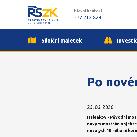
Hlavní kontakt
577 212 829
Silniční majetek
Investi
Po novém
25. 06. 2026
Halenkov - Původní most n
novým mostním objektem.
necelých 15 milionů koru