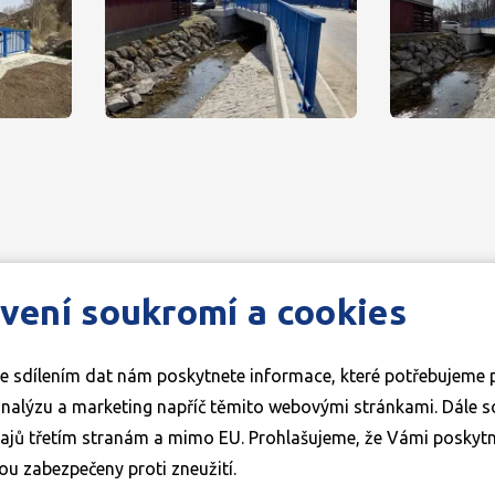
vení soukromí a cookies
Cookies
Ochrana osobních údajů
e sdílením dat nám poskytnete informace, které potřebujeme 
omezení
lýzu a marketing napříč těmito webovými stránkami. Dále souhlasíte s
ajů třetím stranám a mimo EU. Prohlašujeme, že Vámi poskyt
ou zabezpečeny proti zneužití.