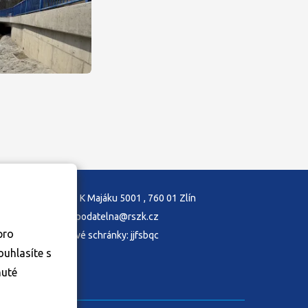
Adresa: K Majáku 5001 , 760 01 Zlín
E-mail: podatelna@rszk.cz
pro
ID datové schránky: jjfsbqc
nuté