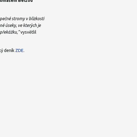
 Tomášem Belzou
ezpečné stromy v blízkosti
né úseky, ve kterých je
 překážku,“
vysvětlil
ký deník
ZDE
.