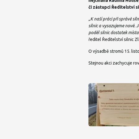
hejtmana Radima Holiše
či zástupci Ředitelství s
„K naší práci při správě sil
silnic a vysazujeme nové. 
podél silnic dostatek míst
ředitel Ředitelství silnic 
O výsadbě stromů 15. lis
Stejnou akci zachycuje r