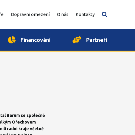
ře
Dopravní omezení
O nás
Kontakty
Vyhledávání
Vyhledat
Financování
Partneři
ntal Barum se společně
a Velkým Ořechovem
ili radní kraje včetně