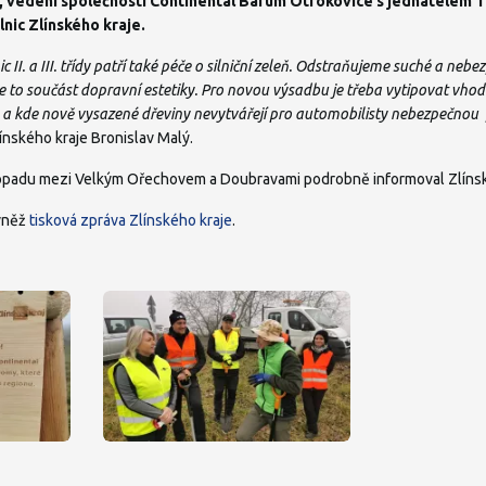
, vedení společnosti Continental Barum Otrokovice s jednatelem
ilnic Zlínského kraje.
nic II. a III. třídy patří také péče o silniční zeleň. Odstraňujeme suché a neb
Je to součást dopravní estetiky. Pro novou výsadbu je třeba vytipovat vhod
a a kde nově vysazené dřeviny nevytvářejí pro automobilisty nebezpečnou
Zlínského kraje Bronislav Malý.
topadu mezi Velkým Ořechovem a Doubravami podrobně informoval Zlíns
ovněž
tisková zpráva Zlínského kraje
.