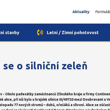
Aktuality
Formulá
ční stavby
Letní / Zimní pohotovost
se o silniční zeleň
v - Okolo padesátky zaměstnanců Zlínského kraje a firmy Contine
ké akce, při níž bylo u krajské silnice III/49720 mezi Doubravami 
stopadu 77 nových stromů – dubů, ořešáků a slivoní. Akce se zúčastn