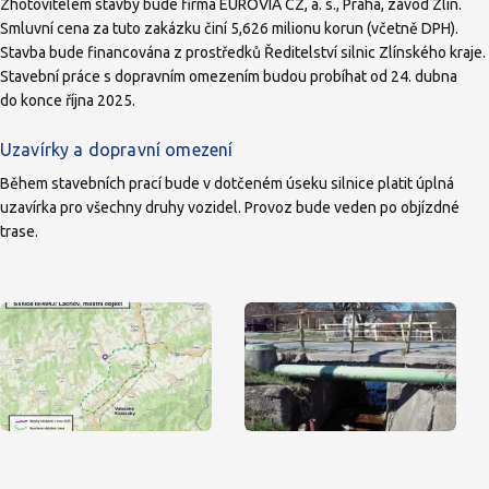
Zhotovitelem stavby bude firma EUROVIA CZ, a. s., Praha, závod Zlín.
Smluvní cena za tuto zakázku činí 5,626 milionu korun (včetně DPH).
Stavba bude financována z prostředků Ředitelství silnic Zlínského kraje.
Stavební práce s dopravním omezením budou probíhat od 24. dubna
do konce října 2025.
Uzavírky a dopravní omezení
Během stavebních prací bude v dotčeném úseku silnice platit úplná
uzavírka pro všechny druhy vozidel. Provoz bude veden po objízdné
trase.