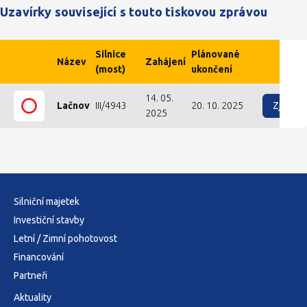
Uzavírky související s touto tiskovou zprávou
Silnice
Plánované
Název
Zahájení
(most)
ukončení
14. 05.
Zjist
Lačnov
III/4943
20. 10. 2025
2025
Silniční majetek
Investiční stavby
Letní / Zimní pohotovost
Financování
Partneři
Aktuality