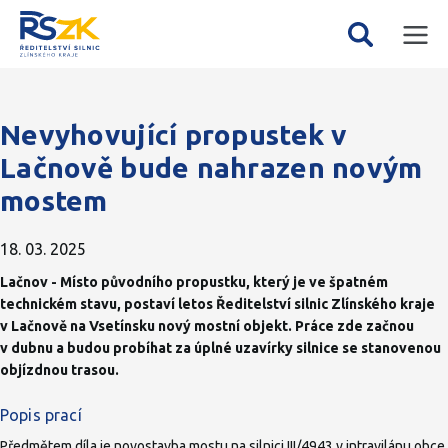
Mobil
Vyhledávání
menu
Nevyhovující propustek v
Lačnově bude nahrazen novým
mostem
18. 03. 2025
Lačnov - Místo původního propustku, který je ve špatném
technickém stavu, postaví letos Ředitelství silnic Zlínského kraje
v Lačnově na Vsetínsku nový mostní objekt. Práce zde začnou
v dubnu a budou probíhat za úplné uzavírky silnice se stanovenou
objízdnou trasou.
Popis prací
Předmětem díla je novostavba mostu na silnici III/4943 v intravilánu obce