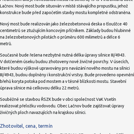
Lačnov. Nový most bude situován v místě stávajícího propustku, jehož
konstrukce bude před započetím stavby mostu kompletně odstraněna.
Nový most bude realizován jako železobetonová deska o tloušťce 40
centimetrů se ztužujícím koncovým příčníkem. Základy budou hlubinné
na železobetonových pilotách o průměru 600 milimetrů a délce 6
metrů.
Současně bude řešena nezbytně nutná délka úpravy silnice III/4943.
V dotčeném úseku budou zhotoveny nové živičné povrchy. V úsecích,
které budou výškově upravovány pro navázání nového mostu na silnici
III/4943, budou doplněny i konstrukční vrstvy. Bude provedeno opevnění
břehů koryta potoka pod mostem a v těsné blízkosti mostu. Stavební
úprava silnice má celkovou délku 22 metrů.
Souběžně se stavbou ŘSZK bude v obci společnost VaK Vsetín
realizovat přeložku vodovodu. Obec Lačnov bude zajišťovat úpravy
živičných ploch navazujících na krajskou silnici.
Zhotovitel, cena, termín