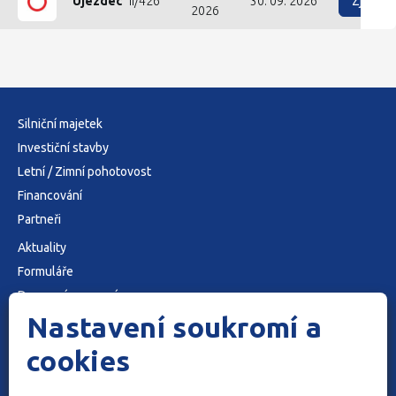
Zjist
Újezdec
II/426
30. 09. 2026
2026
Silniční majetek
Investiční stavby
Letní / Zimní pohotovost
Financování
Partneři
Aktuality
Formuláře
Dopravní omezení
Nastavení soukromí a
O nás
Kontakty
cookies
Cookies
Ochrana osobních údajů