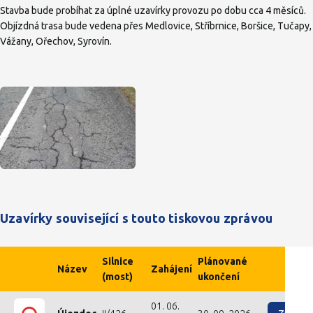
Stavba bude probíhat za úplné uzavírky provozu po dobu cca 4 měsíců.
Objízdná trasa bude vedena přes Medlovice, Stříbrnice, Boršice, Tučapy,
Vážany, Ořechov, Syrovín.
Uzavírky související s touto tiskovou zprávou
Silnice
Plánované
Název
Zahájení
(most)
ukončení
01. 06.