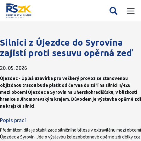
Mobil
Vyhledávání
menu
Silnici z Újezdce do Syrovína
zajistí proti sesuvu opěrná zeď
20. 05. 2026
Újezdec - Úplná uzavírka pro veškerý provoz se stanovenou
objízdnou trasou bude platit od června do září na silnici II/426
mezi obcemi Újezdec a Syrovín na Uherskohradišťsku, v blízkosti
hranice s Jihomoravským krajem. Důvodem je výstavba opěrné zdi
na krajské silnici.
Popis prací
Předmětem díla je stabilizace silničního tělesa v extravilánu mezi obcemi
Újezdec a Syrovín. Jde o výstavbu železobetonové opěrné zdi délky cca