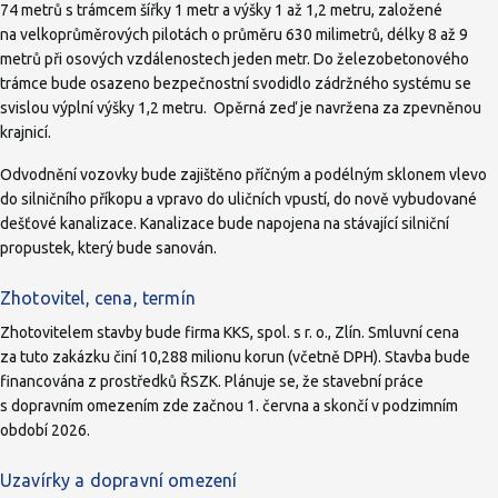
74 metrů s trámcem šířky 1 metr a výšky 1 až 1,2 metru, založené
na velkoprůměrových pilotách o průměru 630 milimetrů, délky 8 až 9
metrů při osových vzdálenostech jeden metr. Do železobetonového
trámce bude osazeno bezpečnostní svodidlo zádržného systému se
svislou výplní výšky 1,2 metru. Opěrná zeď je navržena za zpevněnou
krajnicí.
Odvodnění vozovky bude zajištěno příčným a podélným sklonem vlevo
do silničního příkopu a vpravo do uličních vpustí, do nově vybudované
dešťové kanalizace. Kanalizace bude napojena na stávající silniční
propustek, který bude sanován.
Zhotovitel, cena, termín
Zhotovitelem stavby bude firma KKS, spol. s r. o., Zlín. Smluvní cena
za tuto zakázku činí 10,288 milionu korun (včetně DPH). Stavba bude
financována z prostředků ŘSZK. Plánuje se, že stavební práce
s dopravním omezením zde začnou 1. června a skončí v podzimním
období 2026.
Uzavírky a dopravní omezení